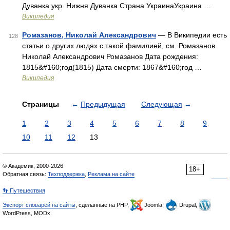
Дуванка укр. Нижня Дуванка Страна УкраинаУкраина …
Википедия
Ромазанов, Николай Александрович
— В Википедии есть
128
статьи о других людях с такой фамилией, см. Ромазанов.
Николай Александрович Ромазанов Дата рождения:
1815&#160;год(1815) Дата смерти: 1867&#160;год …
Википедия
Страницы
←
Предыдущая
Следующая
→
1
2
3
4
5
6
7
8
9
10
11
12
13
© Академик, 2000-2026
18+
Обратная связь:
Техподдержка
,
Реклама на сайте
👣 Путешествия
Экспорт словарей на сайты
, сделанные на PHP,
Joomla,
Drupal,
WordPress, MODx.