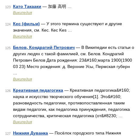
Като Такааки
— 加藤 高明 …
123
Википедия
Кес (фильм)
— У этого термина существуют и другие
124
значения, см. Кес. Кес Kes …
Википедия
Белов, Кондратий Петрович
— В Википедии есть статьи о
125
других людях с такой фамилией, см. Белов. Кондратий
Петрович Белов Дата рождения: 23&#160;марта 1900(1900
03 23) Место рождения: д. Верхние Усы, Пермская губерн
…
Википедия
Креативная педагогика
— Креативная педагогика&#160;
126
наука и искусство творческого обучения[1]. Это&#160;
разновидность педагогики, противопоставленная таким
видам педагогик, как педагогика принуждения, педагогика
сотрудничества, критическая педагогикa (от&#8230; …
Википедия
Нижняя Дуванка
— Посёлок городского типа Нижняя
127