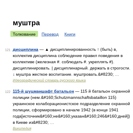
муштра
Толкование
Перевод
Книги
дисциплина
— ▲ дисциплинированность ↑ (быть) в,
121
коллектив дисциплина соблюдение правил поведения в
коллективе (железная #. соблюдать #. укреплять #).
дисциплинировать. | дисциплинарный. держать в строгости.
↓ муштра жесткое воспитание. муштровать.&#8230; …
Идеографический словарь русского языка
115-й шуцманшафт батальон
— 115 й батальон охранной
122
полиции (нем.&#160;Schutzmannschaftsbataillon 115)
украинское колаборационистское подразделение охранной
полиции, сформировано в начале 1942 (в конце 1941
года[источник&#160;не&#160;указан&#160;246&#160;дней])
в Киеве из&#8230; …
Википедия